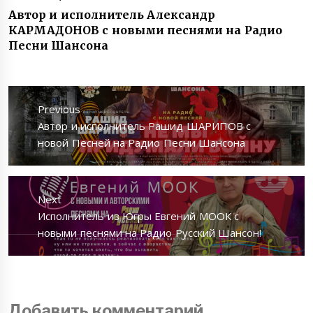
Автор и исполнитель Александр
КАРМАДОНОВ с новыми песнями на Радио
Песни Шансона
Навигация
по
Previous
записям
Previous
Автор и исполнитель Рашид ШАРИПОВ с
post:
новой Песней на Радио Песни Шансона
Next
Next
Исполнитель из Югры Евгений МООК с
post:
новыми песнями на Радио Русский Шансон!
Добавить комментарий