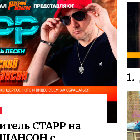
Ц
итель СТАРР на
 ШАНСОН с