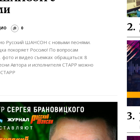
ми
ДИО
0
дио Русский ШАНСОН с новыми песнями.
цка покоряет Россию! По вопросам
, фото и видео съемках обращаться: 8
Песни Автора и исполнителя СТАРР можно
 СТАРР