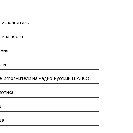
 исполнитель
ская песня
ания
сти
е исполнители на Радио Русский ШАНСОН
иотика
ц
ца