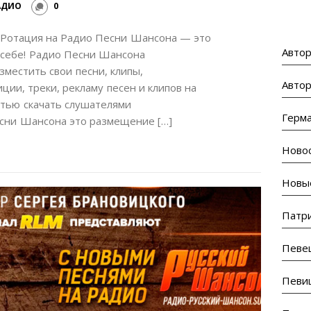
АДИО
0
 Ротация на Радио Песни Шансона — это
Автор
 себе! Радио Песни Шансона
местить свои песни, клипы,
Автор
ии, треки, рекламу песен и клипов на
тью скачать слушателями
Герм
есни Шансона это размещение […]
Ново
Новы
Патр
Певе
Певи