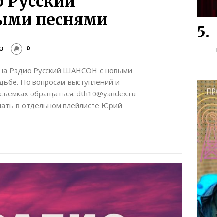
 Русский
ыми песнями
О
0
на Радио Русский ШАНСОН с новыми
дьбе. По вопросам выступлений и
 съемках обращаться: dth10@yandex.ru
ть в отдельном плейлисте Юрий